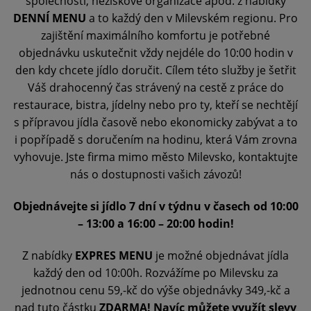
společnosti, neziskové organizace apod. z nabídky
DENNÍ MENU
a to každý den v Milevském regionu. Pro
zajištění maximálního komfortu je potřebné
objednávku uskutečnit vždy nejdéle do 10:00 hodin v
den kdy chcete jídlo doručit. Cílem této služby je šetřit
Váš drahocenný čas strávený na cestě z práce do
restaurace, bistra, jídelny nebo pro ty, kteří se nechtějí
s přípravou jídla časově nebo ekonomicky zabývat a to
i popřípadě s doručením na hodinu, která Vám zrovna
vyhovuje. Jste firma mimo město Milevsko, kontaktujte
nás o dostupnosti vašich závozů!
Objednávejte si jídlo 7 dní v týdnu v časech od 10:00
– 13:00 a 16:00 – 20:00 hodin!
Z nabídky
EXPRES MENU
je možné objednávat jídla
každý den od 10:00h. Rozvážíme po Milevsku za
jednotnou cenu 59,-kč do výše objednávky 349,-kč a
nad tuto částku
ZDARMA! Navíc můžete využít slevy