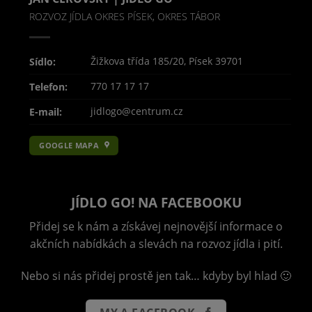
ROZVOZ JÍDLA OKRES PÍSEK, OKRES TÁBOR
Žižkova třída 185/20, Písek 39701
Sídlo:
770 17 17 17
Telefon:
jidlogo@centrum.cz
E-mail:
GOOGLE MAPA
JÍDLO GO! NA FACEBOOKU
Přidej se k nám a získávej nejnovější informace o
akčních nabídkách a slevách na rozvoz jídla i pití.
Nebo si nás přidej prostě jen tak… kdyby byl hlad 🙂