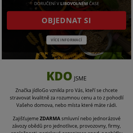
DORUČENÍ V
LIBOVOLNÉM
ČASE
OBJEDNAT SI
VÍCE INFORMACÍ
KDO
JSME
Značka jídloGo vznikla pro Vás, kteří se chcete
stravovat kvalitně za rozumnou cenu a to z pohodlí
Vašeho domova, nebo místa které máte rádi.
Zajišťujeme
ZDARMA
smluvní nebo jednorázové
závozy obědů pro jednotlivce, provozovny, firmy,