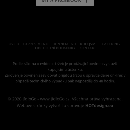
MY A FACEBOOK
ÚVOD
EXPRES MENU
DENNÍ MENU
KDO JSME
CATERING
OBCHODNÍ PODMÍNKY
KONTAKT
Podle zákona o evidenci tržeb je prodávající povinen vystavit
kupujícímu účtenku.
Zároveň je povinen zaevidovat přijatou tržbu u správce daně on-line; v
případě technického výpadku pak nejpozději do 48 hodin.
© 2026
jídloGo - www.jidloGo.cz
. Všechna práva vyhrazena.
Webové stránky vytvořil a spravuje
HOTdesign.eu