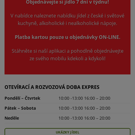
Objednávejte si jídlo 7 dní v týdnu!
V nabídce naleznete nabídku jídel z české i světové
kuchyně, alkoholické i nealkoholické nápoje.
Platba kartou pouze u objednávky ON-LINE.
Stáhněte si naší aplikaci a pohodlně objednávejte
ze svého mobilu kdekoli a kdykoli!
OTEVÍRACÍ A ROZVOZOVÁ DOBA EXPRES
Pondělí – Čtvrtek
10:00 -13:00 16:00 – 20:00
Pátek – Sobota
10:00 -13:00 16:00 – 20:00
Neděle
10:00 -13:00 16:00 – 20:00
UKÁZKY JÍDEL