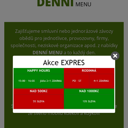
DENNÍ
MENU
Zajišťujeme smluvní nebo jednorázové závozy
obědů pro jednotlivce, provozovny, firmy,
společnosti, neziskové organizace apod. z nabídky
DENNÍ MENU
a to každý den.
Pro zajištění maximálního komfortu doručení je
zapotřebí objednávku uskutečnit nejdéle v den
doručení jídla nejdéle do 10:00h.
Platba kartou pouze u objednávky ON-LINE.
Stáhněte si naší aplikaci a pohodlně objednávejte
ze svého mobilu kdekoli a kdykoli!