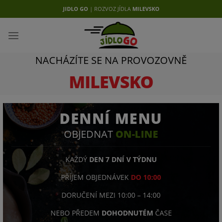
Přejít
JIDLO GO
| ROZVOZ JÍDLA
MILEVSKO
na
obsah
NACHÁZÍTE SE NA PROVOZOVNĚ
MILEVSKO
DENNÍ MENU
OBJEDNAT
ON-LINE
KAŽDÝ
DEN 7 DNÍ V TÝDNU
PŘÍJEM OBJEDNÁVEK
DO 10:00
DORUČENÍ MEZI 10:00 – 14:00
NEBO PŘEDEM
DOHODNUTÉM
ČASE